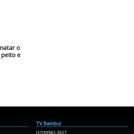
matar o
peito e
TV Bambuí
(37)99982-3027