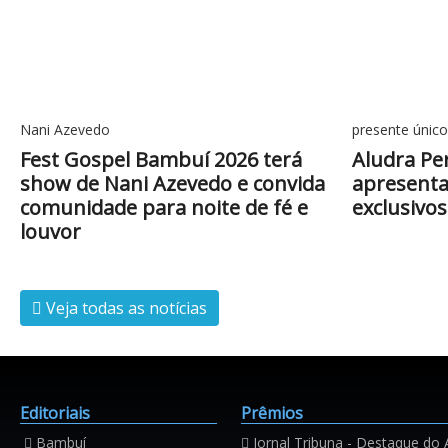
Nani Azevedo
presente único
Fest Gospel Bambuí 2026 terá
Aludra Pe
show de Nani Azevedo e convida
apresenta 
comunidade para noite de fé e
exclusivos
louvor
Veja todas as notícias
Editoriais
Prêmios
Bambuí
Jornal Tribuna - Destaque do 